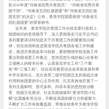
彰
2016
年度“河南省优秀共青团员”、“河南省优秀共青
团干部”、“河南省五四红旗团委”和“河南省五四红旗
团支部”的决定》公布，黄淮学院团委获得“河南省五
四红旗团委”的荣誉称号。
近年来，黄淮学院共青团工作在校党委行政和上
级团组织的坚强领导下，深入贯彻落实习近平总书记
系列重要讲话特别是关于共青团工作的重要指示精
神，切实加强和改进黄淮学院共青团各项工作和建
设，推进共青团改革与创新，紧密围绕学校党政工作
重点和团省委工作要点，坚持思想引领的核心任务和
立德树人的根本任务，认真落实学生工作“三个聚
焦”和“三项工程”。结合高等教育综合改革新发展和青
年学生新特点，充分发挥二级学院团总支的基础主体
作用和校团委的中心主导作用，扎实有效地开展了一
系列主题鲜明、形式多样、内容丰富的思想政治教
育、校园文化展演、社会实践锻炼和“黄淮学院小红
帽”志愿服务等活动，不断提高团的吸引力和凝聚力、
不断扩大工作有效覆盖面，带领全校青年为黄淮学院