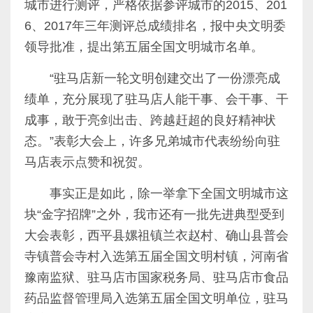
城市进行测评，严格依据参评城市的
2015
、
201
6
、
2017
年三年测评总成绩排名，报中央文明委
领导批准，提出第五届全国文明城市名单。
“驻马店新一轮文明创建交出了一份漂亮成
绩单，充分展现了驻马店人能干事、会干事、干
成事，敢于亮剑出击、跨越赶超的良好精神状
态。”表彰大会上，许多兄弟城市代表纷纷向驻
马店表示点赞和祝贺。
事实正是如此，除一举拿下全国文明城市这
块“金字招牌”之外，我市还有一批先进典型受到
大会表彰，西平县嫘祖镇兰衣赵村、确山县普会
寺镇普会寺村入选第五届全国文明村镇，河南省
豫南监狱、驻马店市国家税务局、驻马店市食品
药品监督管理局入选第五届全国文明单位，驻马