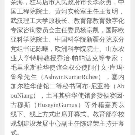
荣海，驻马店市人民政府市长李跃勇，中
国工程院院士、黄河实验室主任王复明，
武汉理工大学原校长、教育部教育数字化
专家咨询委员会主任委员杨宗凯，国际欧
亚科学院院士、中国科学院新疆分院原分
党组书记陈曦，欧洲科学院院士、山东农
业大学特聘教授乔治
·帕帕达克等专家；
毛里求斯驻华使馆全权公使阿什文·库玛·
鲁希先生（
AshwinKumarRuhee
），塞内
加尔驻华使馆二等秘书阿布·尼亚格（
Ab
ouNiang
），土耳其驻华使馆参赞侯赛因·
古穆斯（
HuseyinGumus
）等外籍嘉宾以
线下、线上方式出席开幕式。教育部学校
规划建设发展中心副主任陈建荣主持开幕
式。